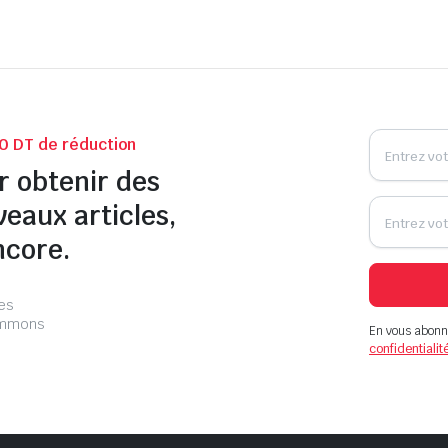
0 DT de réduction
r obtenir des
veaux articles,
ncore.
les
pammons
En vous abonn
confidentialit