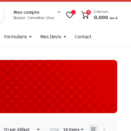
0 élément
Mon compte
0
0,000
د.ت
Bonjour, Connectez-Vous
Formulaire
Mes Devis
Contact
:
Show: