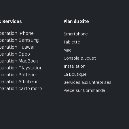
s Services
Plan du Site
paration iPhone
Smartphone
paration Samsung
Tablette
paration Huawei
Mac
paration Oppo
Console & Jouet
paration MacBook
Installation
aration Playstation
aration Batterie
La Boutique
aration Afficheur
Services aux Entreprises
paration carte mère
Pièce sur Commande