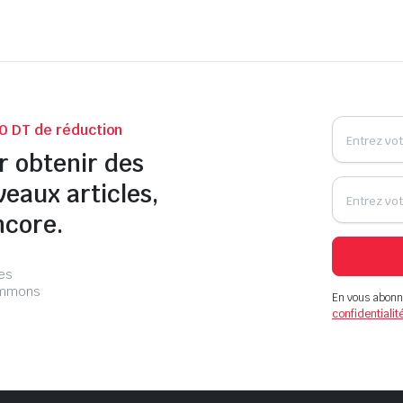
0 DT de réduction
r obtenir des
veaux articles,
ncore.
les
pammons
En vous abonn
confidentialit