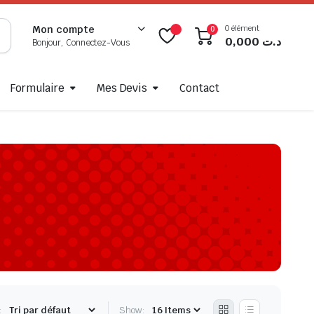
0 élément
Mon compte
0
0,000
د.ت
Bonjour, Connectez-Vous
Formulaire
Mes Devis
Contact
:
Show: