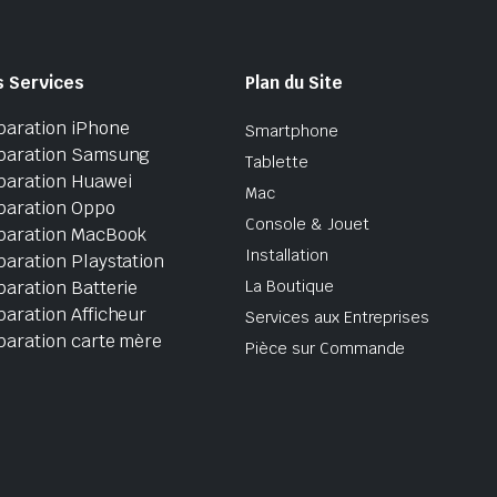
s Services
Plan du Site
paration iPhone
Smartphone
paration Samsung
Tablette
paration Huawei
Mac
paration Oppo
Console & Jouet
paration MacBook
Installation
aration Playstation
aration Batterie
La Boutique
aration Afficheur
Services aux Entreprises
paration carte mère
Pièce sur Commande